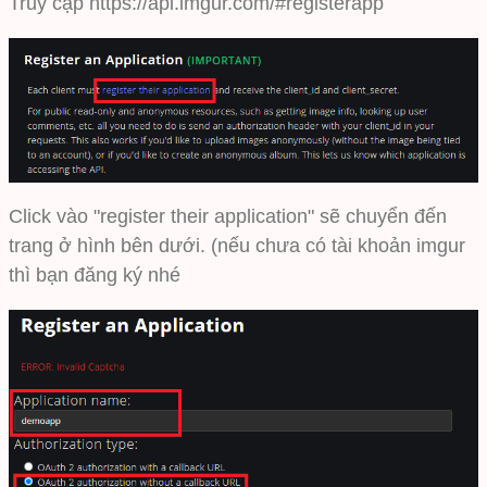
Truy cập
https://api.imgur.com/#registerapp
Click vào "register their application" sẽ chuyển đến
trang ở hình bên dưới. (nếu chưa có tài khoản imgur
thì bạn
đăng ký
nhé