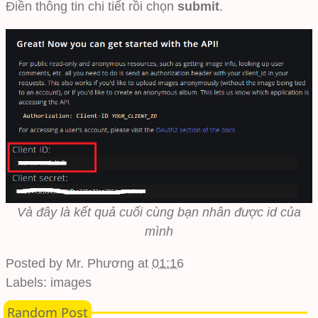
Điền thông tin chi tiết rồi chọn
submit
.
Và đây là kết quả cuối cùng bạn nhân được id của
mình
Posted by
Mr. Phương
at
01:16
Labels:
images
Random Post