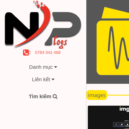
:
0784 341 468
Danh mục
Liên kết
images
Tìm kiếm