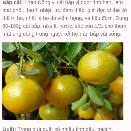
Bắp cải:
Theo Đông y, cải bắp vị ngọt tính hàn, làm
mát phổi, thanh nhiệt, trừ đàm thấp, giải độc vì thế có
thể trị ho, nhất là ho do viêm họng, và tiêu đờm. Dùng
80-100g cải bắp, nửa lít nước, sắc còn 1/3, cho thêm
mật ong uống trong ngày, kết hợp ăn bắp cải sống.
Quất:
Trong quả quất có nhiều tinh dầu, pectin,