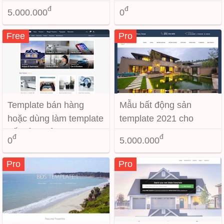
đ
đ
5.000.000
0
Free
Pro
Template bán hàng
Mẫu bất động sản
hoặc dùng làm template
template 2021 cho
bất động sản
Blogspot
đ
đ
0
5.000.000
Pro
Pro