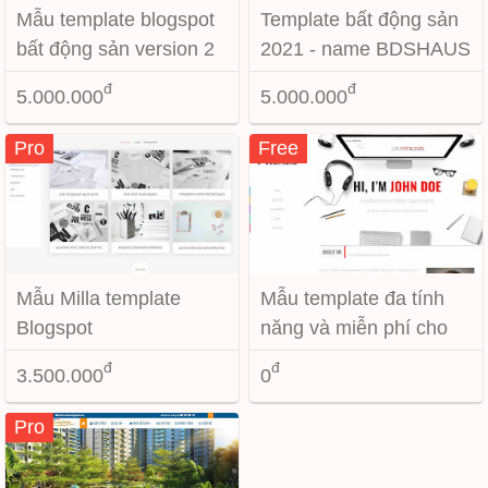
Mẫu template blogspot
Template bất động sản
bất động sản version 2
2021 - name BDSHAUS
đ
đ
5.000.000
5.000.000
Pro
Free
Mẫu Milla template
Mẫu template đa tính
Blogspot
năng và miễn phí cho
blogspot
đ
đ
3.500.000
0
Pro