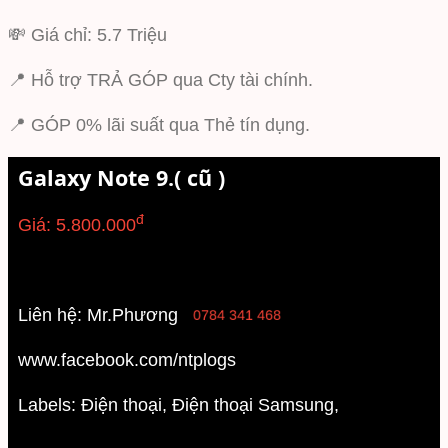
💸 Giá chỉ: 5.7 Triệu
📍 Hỗ trợ TRẢ GÓP qua Cty tài chính.
📍 GÓP 0% lãi suất qua Thẻ tín dụng.
Galaxy Note 9.( cũ )
đ
Giá: 5.800.000
Liên hệ: Mr.Phương
0784 341 468
www.facebook.com/ntplogs
Labels:
Điện thoại
,
Điện thoại Samsung
,