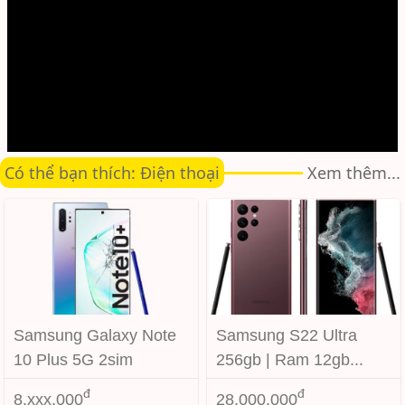
Có thể bạn thích: Điện thoại
Xem thêm...
Samsung Galaxy Note
Samsung S22 Ultra
10 Plus 5G 2sim
256gb | Ram 12gb...
Burgundy Red
đ
đ
8.xxx.000
28.000.000