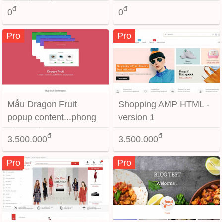
bất động sản
đ
đ
0
0
Pro
Pro
Mẫu Dragon Fruit
Shopping AMP HTML -
popup content...phong
version 1
cách mới lạ cho
đ
đ
3.500.000
3.500.000
Blogspot
Pro
Pro